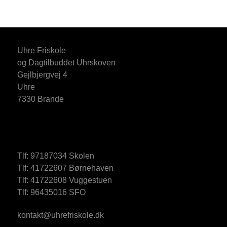
Uhre Friskole
og Dagtilbuddet Uhrskoven
Gejlbjergvej 4
Uhre
7330 Brande
Tlf: 97187034 Skolen
Tlf: 41722607 Børnehaven
Tlf: 41722608 Vuggestuen
Tlf: 96435016 SFO
kontakt@uhrefriskole.dk