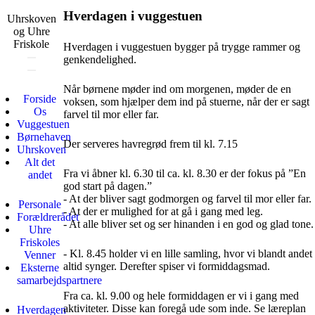
Hverdagen i vuggestuen
Uhrskoven
og Uhre
Friskole
Hverdagen i vuggestuen bygger på trygge rammer og
genkendelighed.
Når børnene møder ind om morgenen, møder de en
Forside
voksen, som hjælper dem ind på stuerne, når der er sagt
Os
farvel til mor eller far.
Vuggestuen
Børnehaven
Der serveres havregrød frem til kl. 7.15
Uhrskoven
Alt det
Fra vi åbner kl. 6.30 til ca. kl. 8.30 er der fokus på ”En
andet
god start på dagen.”
- At der bliver sagt godmorgen og farvel til mor eller far.
Personale
- At der er mulighed for at gå i gang med leg.
Forældrerådet
- At alle bliver set og ser hinanden i en god og glad tone.
Uhre
Friskoles
- Kl. 8.45 holder vi en lille samling, hvor vi blandt andet
Venner
altid synger. Derefter spiser vi formiddagsmad.
Eksterne
samarbejdspartnere
Fra ca. kl. 9.00 og hele formiddagen er vi i gang med
aktiviteter. Disse kan foregå ude som inde. Se læreplan
Hverdagen