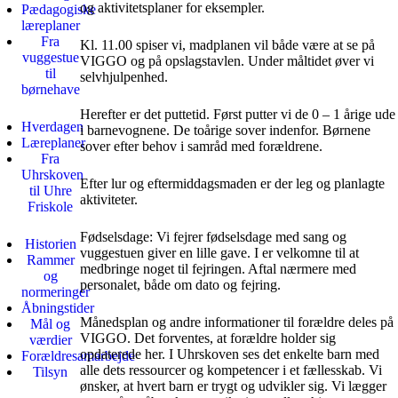
og aktivitetsplaner for eksempler.
Pædagogiske
læreplaner
Fra
Kl. 11.00 spiser vi, madplanen vil både være at se på
vuggestue
VIGGO og på opslagstavlen. Under måltidet øver vi
til
selvhjulpenhed.
børnehave
Herefter er det puttetid. Først putter vi de 0 – 1 årige ude
Hverdagen
i barnevognene. De toårige sover indenfor. Børnene
Læreplaner
sover efter behov i samråd med forældrene.
Fra
Uhrskoven
Efter lur og eftermiddagsmaden er der leg og planlagte
til Uhre
aktiviteter.
Friskole
Fødselsdage: Vi fejrer fødselsdage med sang og
Historien
vuggestuen giver en lille gave. I er velkomne til at
Rammer
medbringe noget til fejringen. Aftal nærmere med
og
personalet, både om dato og fejring.
normeringer
Åbningstider
Månedsplan og andre informationer til forældre deles på
Mål og
VIGGO. Det forventes, at forældre holder sig
værdier
opdaterede her. I Uhrskoven ses det enkelte barn med
Forældresamarbejde
alle dets ressourcer og kompetencer i et fællesskab. Vi
Tilsyn
ønsker, at hvert barn er trygt og udvikler sig. Vi lægger