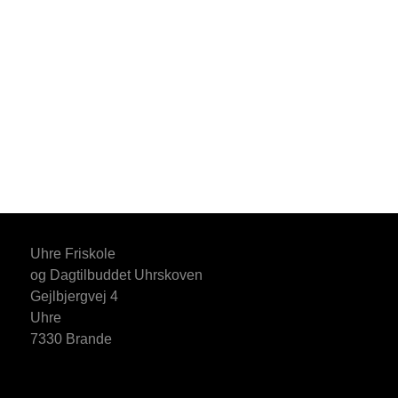
Uhre Friskole
og Dagtilbuddet Uhrskoven
Gejlbjergvej 4
Uhre
7330 Brande