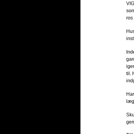
VIG
som
ros 
Hus
ins
Ind
gar
ige
til
ind
Har
læg
Sku
ger