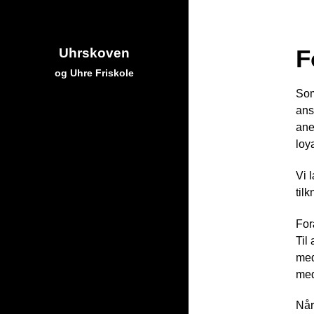
F
Uhrskoven
og Uhre Friskole
Som
ans
ane
loy
Vi 
til
For
Til
med
med
Når