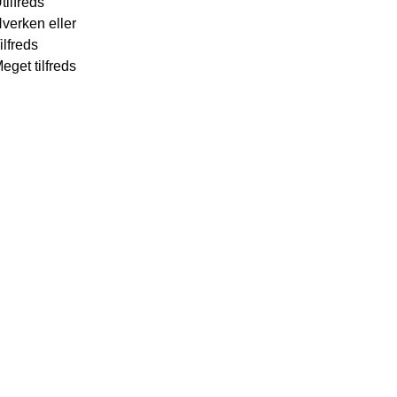
tilfreds
Hverken eller
ilfreds
Meget tilfreds