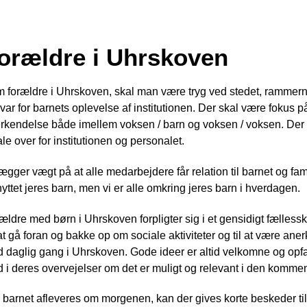
orældre i Uhrskoven
 forældre i Uhrskoven, skal man være tryg ved stedet, rammerne
var for barnets oplevelse af institutionen. Der skal være fokus 
rkendelse både imellem voksen / barn og voksen / voksen. Der er
ale over for institutionen og personalet.
lægger vægt på at alle medarbejdere får relation til barnet og fa
knyttet jeres barn, men vi er alle omkring jeres barn i hverdagen.
ældre med børn i Uhrskoven forpligter sig i et gensidigt fællesska
 at gå foran og bakke op om sociale aktiviteter og til at være a
 daglig gang i Uhrskoven. Gode ideer er altid velkomne og opfatte
 i deres overvejelser om det er muligt og relevant i den kommen
 barnet afleveres om morgenen, kan der gives korte beskeder ti