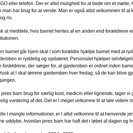
GO eller telefon. Der er altid mulighed for at bede om et møde,
 man har brug for at vende. Man er også altid velkommen til at
og ris.
k at meddele, hvis barnet hentes af en anden end forældrene en
titutionen.
en barnet går hjem skal I som forældre hjælpe barnet med at rydd
deroben er ryddelig og opdateret. Personalet hjælper selvfølgeli
n forældrene, der sørger for, at garderoben er ordnet inden ba
. Husk at I skal tømme garderoben hver fredag, så de kan blive gj
gangen.
 jeres barn brug for særlig kost, medicin eller lignende, tager vi 
elig vurdering af det. Det er I meget velkomne til at tale videre
lle I mangle informationer, er I altid velkomne til at henvende j
ne uddybe, hvordan jeres barn har haft det i løbet af dagen og h