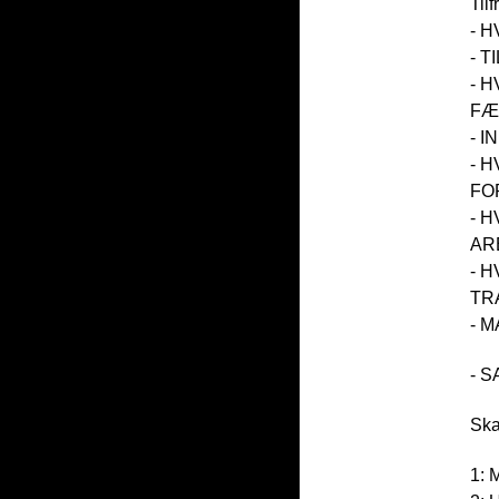
Til
- 
- 
- 
FÆ
- 
- 
FO
- 
AR
- 
TR
- 
- 
Ska
1: 